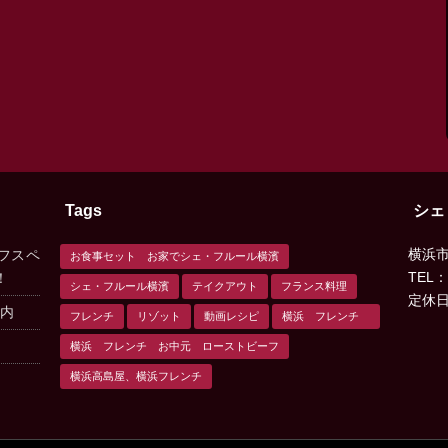
Tags
シェ
横浜市西
フスペ
お食事セット お家でシェ・フルール横濱
TEL：
！
シェ・フルール横濱
テイクアウト
フランス料理
定休
案内
フレンチ
リゾット
動画レシピ
横浜 フレンチ
横浜 フレンチ お中元 ローストビーフ
横浜高島屋、横浜フレンチ