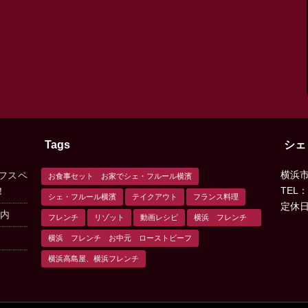
Tags
シェ
横浜市西
フスペ
お食事セット お家でシェ・フルール横濱
TEL：
！
シェ・フルール横濱
テイクアウト
フランス料理
定休
案内
フレンチ
リゾット
動画レシピ
横浜 フレンチ
横浜 フレンチ お中元 ローストビーフ
横浜高島屋、横浜フレンチ