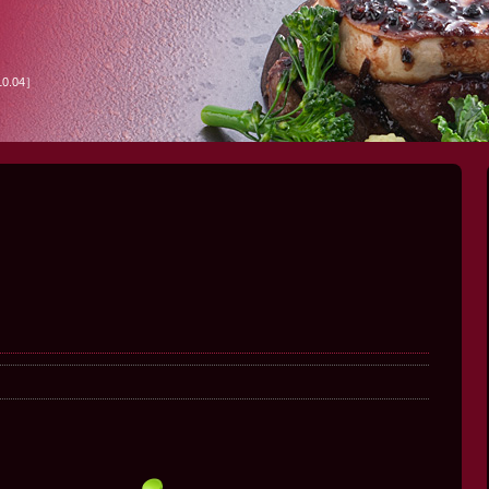
0.04］